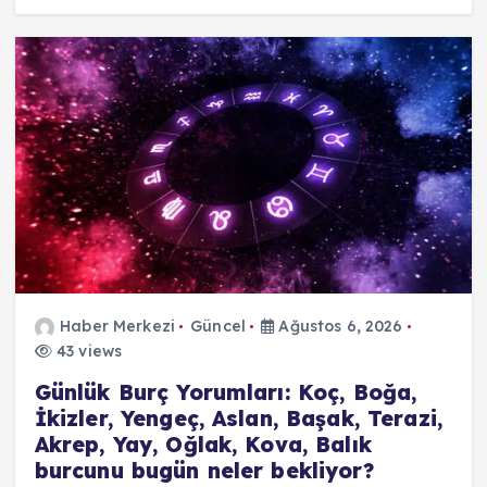
Haber Merkezi
Güncel
Ağustos 6, 2026
43 views
Günlük Burç Yorumları: Koç, Boğa,
İkizler, Yengeç, Aslan, Başak, Terazi,
Akrep, Yay, Oğlak, Kova, Balık
burcunu bugün neler bekliyor?