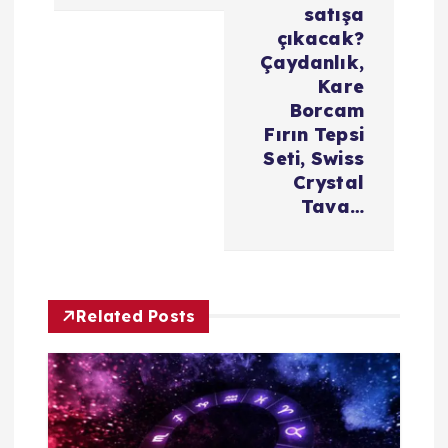
i
satışa
çıkacak?
n
Çaydanlık,
Kare
m
Borcam
Fırın Tepsi
e
Seti, Swiss
Crystal
s
Tava…
i
Related Posts