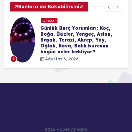
Bunlara da Bakabilirsiniz!
Yaşam
Beşiktaş’ın play-off yolu: Beşiktaş Avrupa
Ligi’nde nasıl tur atlar? Beşiktaş yenerse,
berabere kalırsa veya yenilirse ne olur?
İşte tüm ihtimaller
Ağustos 6, 2026
2026 Haber Ankara