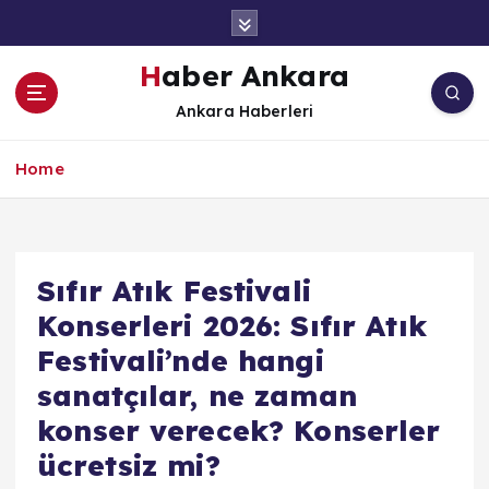
İ
ç
e
Haber Ankara
r
Ankara Haberleri
i
ğ
e
Home
a
t
l
a
Sıfır Atık Festivali
Konserleri 2026: Sıfır Atık
Festivali’nde hangi
sanatçılar, ne zaman
konser verecek? Konserler
ücretsiz mi?