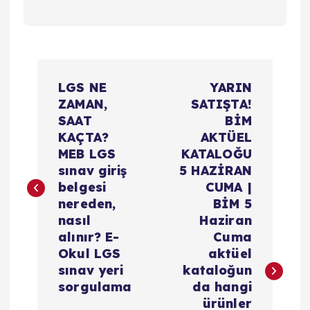
Y
LGS NE
YARIN
a
ZAMAN,
SATIŞTA!
SAAT
BİM
z
KAÇTA?
AKTÜEL
MEB LGS
KATALOĞU
ı
sınav giriş
5 HAZİRAN
belgesi
CUMA |
g
nereden,
BİM 5
nasıl
Haziran
e
alınır? E-
Cuma
Okul LGS
aktüel
z
sınav yeri
kataloğun
sorgulama
da hangi
ürünler