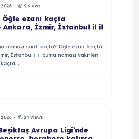
 2026
9 views
 Öğle ezanı kaçta
nkara, İzmir, İstanbul il il
 namazı saat kaçta? Öğle ezanı kaçta
r, İstanbul il il cuma namazı vakitleri
 kaçta…
 2026
24 views
 Beşiktaş Avrupa Ligi’nde
yenerse, berabere kalırsa