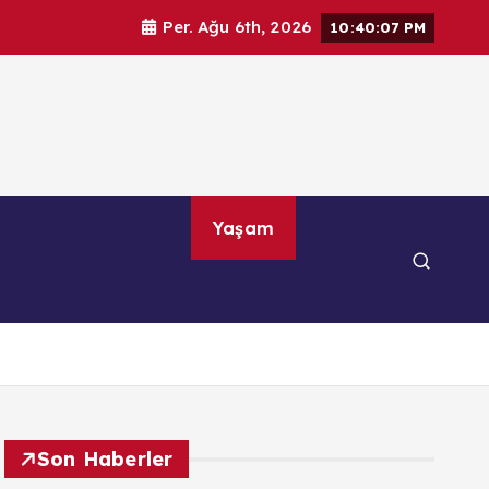
Per. Ağu 6th, 2026
10:40:09 PM
por
Teknoloji
Yaşam
Son Haberler