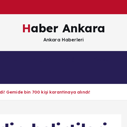
Haber Ankara
Ankara Haberleri
Güncel
Magazin
Sağlık
Siyaset
S
ildi! Gemide bin 700 kişi karantinaya alındı!