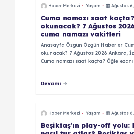
e
Haber Merkezi
Yaşam
Ağustos 6,
Cuma namazı saat kaçta?
z
okunacak? 7 Ağustos 2026 A
cuma namazı vakitleri
i
Anasayfa Özgün Özgün Haberler Cuma
n
okunacak? 7 Ağustos 2026 Ankara, İzmi
Cuma namazı saat kaçta? Öğle ezanı
m
Devamı
e
s
Haber Merkezi
Yaşam
Ağustos 6,
i
Beşiktaş’ın play-off yolu:
nasıl tur atlar? Beşiktaş 