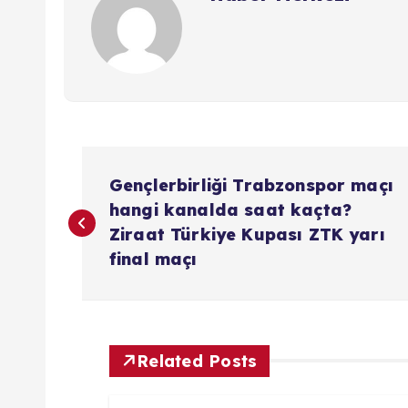
Y
Gençlerbirliği Trabzonspor maçı
a
hangi kanalda saat kaçta?
Ziraat Türkiye Kupası ZTK yarı
z
final maçı
ı
g
Related Posts