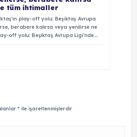
te tüm ihtimaller
taş’ın play-off yolu: Beşiktaş Avrupa
erse, berabere kalırsa veya yenilirse ne
play-off yolu: Beşiktaş Avrupa Ligi’nde…
alanlar
*
ile işaretlenmişlerdir