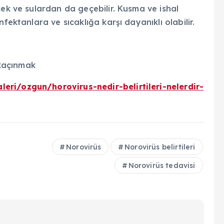
cek ve sulardan da geçebilir. Kusma ve ishal
fektanlara ve sıcaklığa karşı dayanıklı olabilir.
kaçınmak
eri/ozgun/horovirus-nedir-belirtileri-nelerdir-
Norovirüs
Norovirüs belirtileri
Norovirüs tedavisi