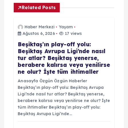
n
Related Posts
m
Haber Merkezi
Yaşam
e
Ağustos 6, 2026
17 views
Beşiktaş’ın play-off yolu:
s
Beşiktaş Avrupa Ligi’nde nasıl
tur atlar? Beşiktaş yenerse,
i
berabere kalırsa veya yenilirse
ne olur? İşte tüm ihtimaller
Anasayfa Özgün Özgün Haberler
Beşiktaş’ın play-off yolu: Beşiktaş Avrupa
Ligi’nde nasıl tur atlar? Beşiktaş yenerse,
berabere kalırsa veya yenilirse ne olur? İşte
tüm ihtimaller Beşiktaş’ın play-off yolu:
Beşiktaş Avrupa Ligi’nde…