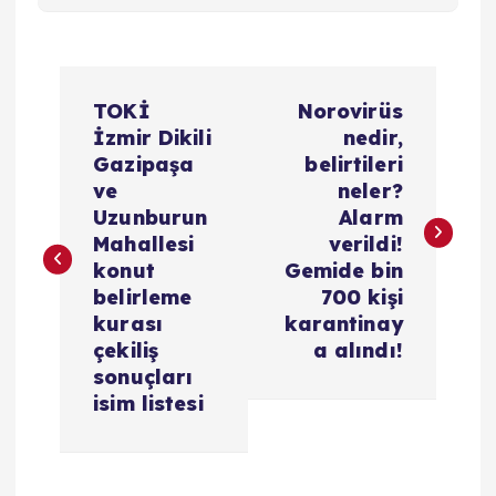
Y
TOKİ
Norovirüs
a
İzmir Dikili
nedir,
Gazipaşa
belirtileri
z
ve
neler?
Uzunburun
Alarm
ı
Mahallesi
verildi!
konut
Gemide bin
g
belirleme
700 kişi
kurası
karantinay
e
çekiliş
a alındı!
sonuçları
z
isim listesi
i