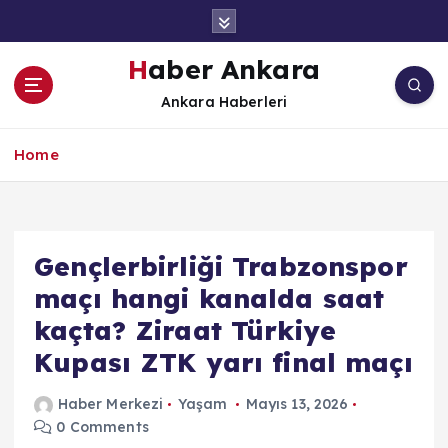
İ
ç
e
Haber Ankara
r
Ankara Haberleri
i
ğ
e
Home
a
t
l
a
Gençlerbirliği Trabzonspor
maçı hangi kanalda saat
kaçta? Ziraat Türkiye
Kupası ZTK yarı final maçı
Haber Merkezi
Yaşam
Mayıs 13, 2026
0 Comments