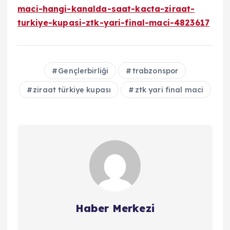
maci-hangi-kanalda-saat-kacta-ziraat-
turkiye-kupasi-ztk-yari-final-maci-4823617
Gençlerbirliği
trabzonspor
ziraat türkiye kupası
ztk yari final maci
Haber Merkezi