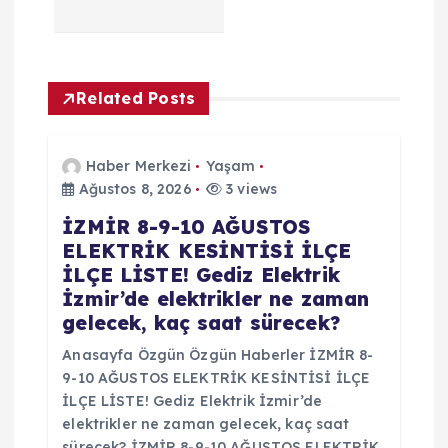
n
m
Related Posts
e
s
Haber Merkezi
Yaşam
Ağustos 8, 2026
3 views
i
İZMİR 8-9-10 AĞUSTOS
ELEKTRİK KESİNTİSİ İLÇE
İLÇE LİSTE! Gediz Elektrik
İzmir’de elektrikler ne zaman
gelecek, kaç saat sürecek?
Anasayfa Özgün Özgün Haberler İZMİR 8-
9-10 AĞUSTOS ELEKTRİK KESİNTİSİ İLÇE
İLÇE LİSTE! Gediz Elektrik İzmir’de
elektrikler ne zaman gelecek, kaç saat
sürecek? İZMİR 8-9-10 AĞUSTOS ELEKTRİK