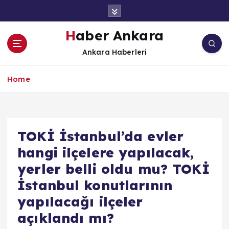
İ
ç
e
Haber Ankara
r
Ankara Haberleri
i
ğ
e
Home
a
t
l
a
TOKİ İstanbul’da evler
hangi ilçelere yapılacak,
yerler belli oldu mu? TOKİ
İstanbul konutlarının
yapılacağı ilçeler
açıklandı mı?