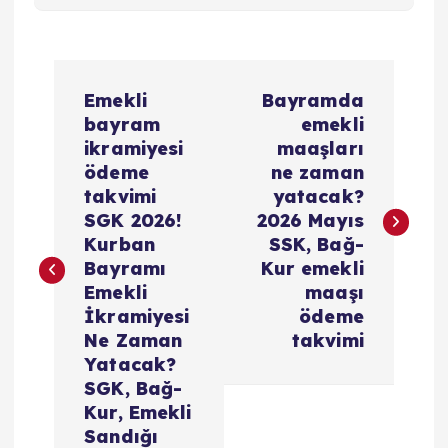
Y
Emekli
Bayramda
a
bayram
emekli
ikramiyesi
maaşları
z
ödeme
ne zaman
takvimi
yatacak?
ı
SGK 2026!
2026 Mayıs
Kurban
SSK, Bağ-
g
Bayramı
Kur emekli
Emekli
maaşı
e
İkramiyesi
ödeme
Ne Zaman
takvimi
z
Yatacak?
SGK, Bağ-
i
Kur, Emekli
Sandığı