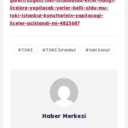
galeri/ozgun/toki-istanbulda-evler-hangi-
ilcelere-yapilacak-yerler-belli-oldu-mu-
toki-istanbul-konutlarinin-yapilacagi-
ilceler-aciklandi-mi-4823687
TOKİ
TOKİ İstanbul
toki konut
Haber Merkezi